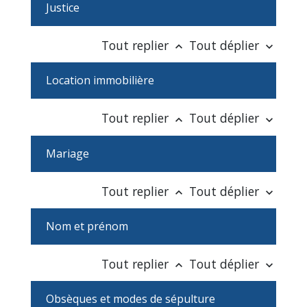
Justice
Tout replier
Tout déplier
keyboard_arrow_up
keyboard_arrow_down
Location immobilière
Tout replier
Tout déplier
keyboard_arrow_up
keyboard_arrow_down
Mariage
Tout replier
Tout déplier
keyboard_arrow_up
keyboard_arrow_down
Nom et prénom
Tout replier
Tout déplier
keyboard_arrow_up
keyboard_arrow_down
Obsèques et modes de sépulture