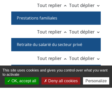
Tout replier
Tout déplier
keyboard_arrow_up
keyboard_arrow_down
Prestations familiales
Tout replier
Tout déplier
keyboard_arrow_up
keyboard_arrow_down
Retraite du salarié du secteur privé
Tout replier
Tout déplier
keyboard_arrow_up
keyboard_arrow_down
This site uses cookies and gives you control over what you want
Retraite d'un agent de la fonction
to activate
publique
OK, accept all
Deny all cookies
Personalize
Tout replier
Tout déplier
keyboard_arrow_up
keyboard_arrow_down
Revenu de solidarité active (RSA)