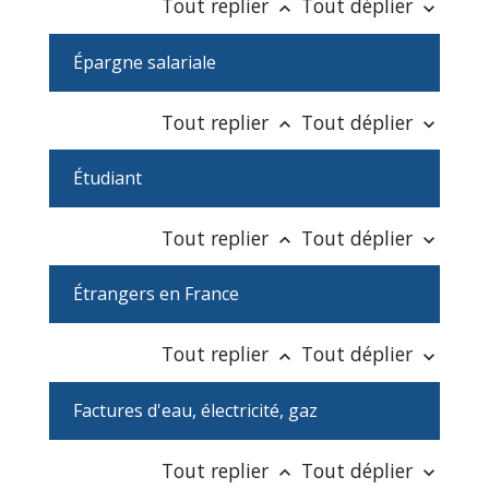
Tout replier
Tout déplier
keyboard_arrow_up
keyboard_arrow_down
Épargne salariale
Tout replier
Tout déplier
keyboard_arrow_up
keyboard_arrow_down
Étudiant
Tout replier
Tout déplier
keyboard_arrow_up
keyboard_arrow_down
Étrangers en France
Tout replier
Tout déplier
keyboard_arrow_up
keyboard_arrow_down
Factures d'eau, électricité, gaz
Tout replier
Tout déplier
keyboard_arrow_up
keyboard_arrow_down