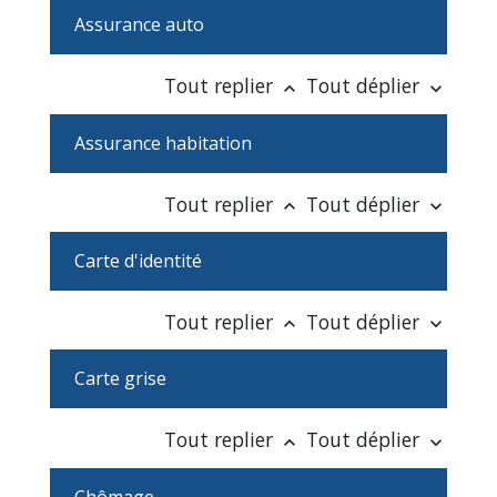
Assurance auto
Tout replier
Tout déplier
keyboard_arrow_up
keyboard_arrow_down
Assurance habitation
Tout replier
Tout déplier
keyboard_arrow_up
keyboard_arrow_down
Carte d'identité
Tout replier
Tout déplier
keyboard_arrow_up
keyboard_arrow_down
Carte grise
Tout replier
Tout déplier
keyboard_arrow_up
keyboard_arrow_down
Chômage