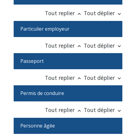
Tout replier
Tout déplier
keyboard_arrow_up
keyboard_arrow_down
Particulier employeur
Tout replier
Tout déplier
keyboard_arrow_up
keyboard_arrow_down
Passeport
Tout replier
Tout déplier
keyboard_arrow_up
keyboard_arrow_down
Permis de conduire
Tout replier
Tout déplier
keyboard_arrow_up
keyboard_arrow_down
Personne âgée