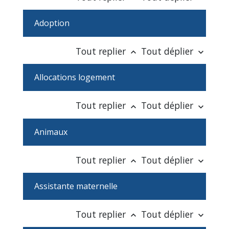
Adoption
Tout replier
Tout déplier
keyboard_arrow_up
keyboard_arrow_down
Allocations logement
Tout replier
Tout déplier
keyboard_arrow_up
keyboard_arrow_down
Animaux
Tout replier
Tout déplier
keyboard_arrow_up
keyboard_arrow_down
Assistante maternelle
Tout replier
Tout déplier
keyboard_arrow_up
keyboard_arrow_down