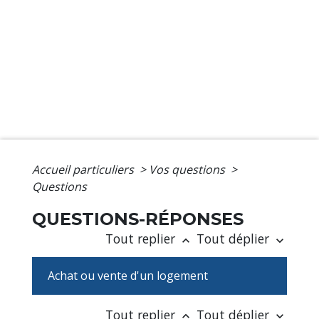
Accueil particuliers
>
Vos questions
>
Questions
QUESTIONS-RÉPONSES
Tout replier
Tout déplier
keyboard_arrow_up
keyboard_arrow_down
Achat ou vente d'un logement
Tout replier
Tout déplier
keyboard_arrow_up
keyboard_arrow_down