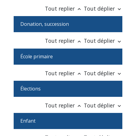
Tout replier
Tout déplier
keyboard_arrow_up
keyboard_arrow_down
Donation, succession
Tout replier
Tout déplier
keyboard_arrow_up
keyboard_arrow_down
École primaire
Tout replier
Tout déplier
keyboard_arrow_up
keyboard_arrow_down
Élections
Tout replier
Tout déplier
keyboard_arrow_up
keyboard_arrow_down
Enfant