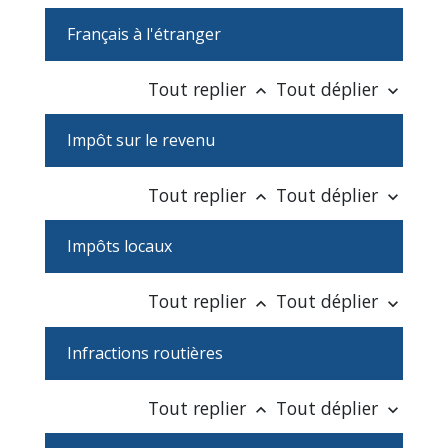
Français à l'étranger
Tout replier
Tout déplier
keyboard_arrow_up
keyboard_arrow_down
Impôt sur le revenu
Tout replier
Tout déplier
keyboard_arrow_up
keyboard_arrow_down
Impôts locaux
Tout replier
Tout déplier
keyboard_arrow_up
keyboard_arrow_down
Infractions routières
Tout replier
Tout déplier
keyboard_arrow_up
keyboard_arrow_down