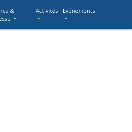
nce &
Activités
Evénements
esse