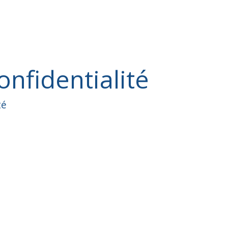
onfidentialité
té