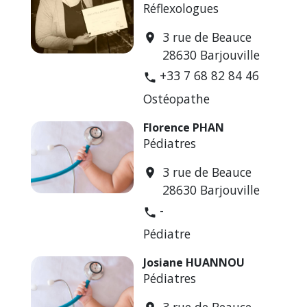
Réflexologues
3 rue de Beauce
location_on
28630 Barjouville
+33 7 68 82 84 46
phone
Ostéopathe
Florence PHAN
Pédiatres
3 rue de Beauce
location_on
28630 Barjouville
-
phone
Pédiatre
Josiane HUANNOU
Pédiatres