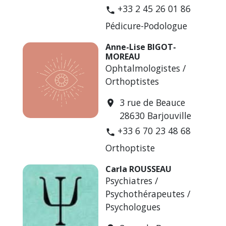
+33 2 45 26 01 86
phone
Pédicure-Podologue
Anne-Lise BIGOT-
MOREAU
Ophtalmologistes /
Orthoptistes
3 rue de Beauce
location_on
28630 Barjouville
+33 6 70 23 48 68
phone
Orthoptiste
Carla ROUSSEAU
Psychiatres /
Psychothérapeutes /
Psychologues