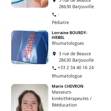
3 rue de Beauce
location_on
28630 Barjouville
-
phone
Pédiatre
Lorraine BOURDY-
HIEBEL
Rhumatologues
3 rue de Beauce
location_on
28630 Barjouville
+33 2 34 40 16 24
phone
Rhumatologue
Marie CHEVRON
Masseurs-
kinésithérapeutes /
Rééducation