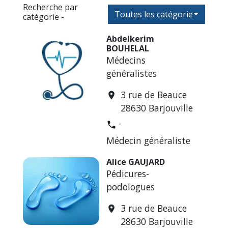
Recherche par
Toutes les catégories
catégorie -
Abdelkerim
BOUHELAL
Médecins
généralistes
3 rue de Beauce
location_on
28630 Barjouville
-
phone
Médecin généraliste
Alice GAUJARD
Pédicures-
podologues
3 rue de Beauce
location_on
28630 Barjouville