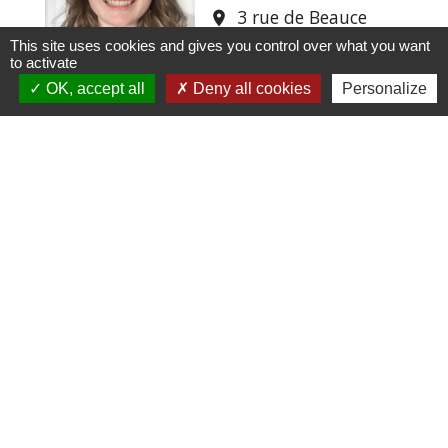
3 rue de Beauce
location_on
28630 Barjouville
This site uses cookies and gives you control over what you want
to activate
+33 6 59 92 99 10
phone
OK, accept all
Deny all cookies
Personalize
Masseur-
kinésithérapeute
1
-2
Horaires/Contacts