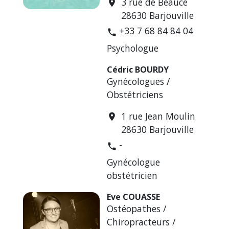
3 rue de Beauce
location_on
28630 Barjouville
+33 7 68 84 84 04
phone
Psychologue
Cédric BOURDY
Gynécologues /
Obstétriciens
1 rue Jean Moulin
location_on
28630 Barjouville
-
phone
Gynécologue
obstétricien
Eve COUASSE
Ostéopathes /
Chiropracteurs /