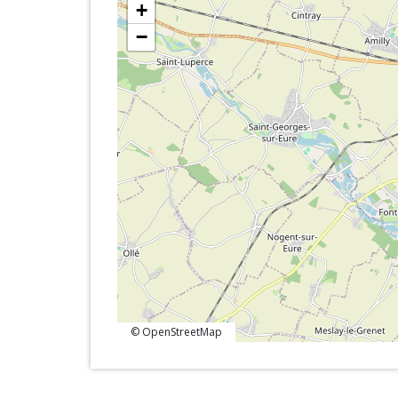
+
−
© OpenStreetMap