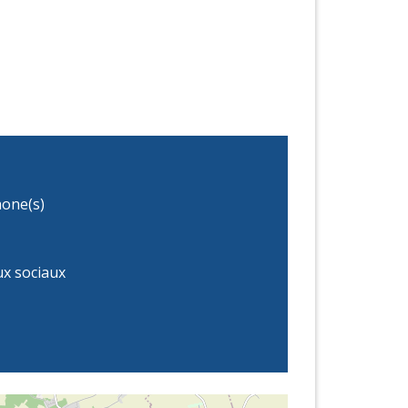
one(s)
x sociaux