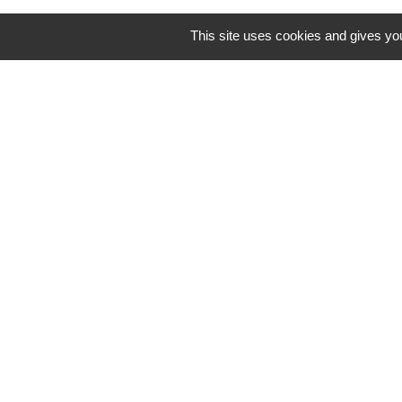
This site uses cookies and gives you
Horaires/Contacts
Commune de Barjouville
1, rue Jean Moulin
28630 Barjouville - FRANCE
+33 2 37 34 30 04
Contact par formulaire
-
Mentions légales
Politique de confidential