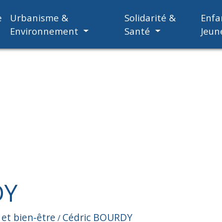
e
Urbanisme &
Solidarité &
Enfa
Environnement
Santé
Jeun
DY
 et bien-être
Cédric BOURDY
/