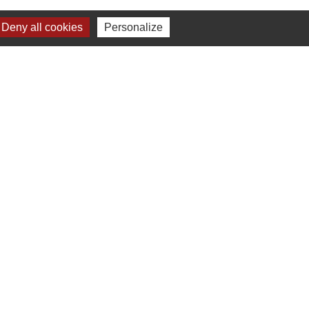
Deny all cookies
Personalize
Liens
Chartres Métropole
Conseil Départemental
Préfecture d'Eure-et-Loir
Filibus
Service-public