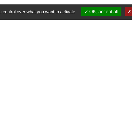
 control over what you want to activate
OK, accept all
-
-
-
ité
Accessibilité
Plan du site
Gestion des cookies