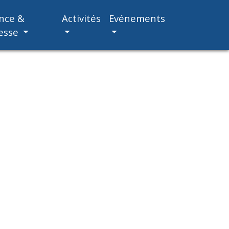
nce &
Activités
Evénements
esse