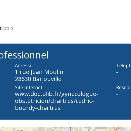
ricale
ofessionnel
Adresse
Téléph
1 rue Jean Moulin
-
28630 Barjouville
Site Internet
Réseau
www.doctolib.fr/gynecologue-
-
obstetricien/chartres/cedric-
bourdy-chartres