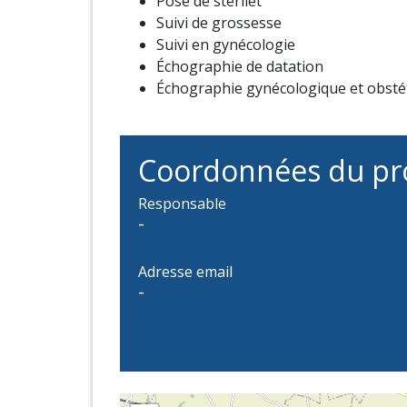
Pose de stérilet
Suivi de grossesse
Suivi en gynécologie
Échographie de datation
Échographie gynécologique et obstét
Coordonnées du pr
Responsable
-
Adresse email
-