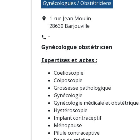
Gynécologues / Obstétriciens
1 rue Jean Moulin
location_on
28630 Barjouville
-
phone
Gynécologue obstétricien
Expertises et actes :
Coelioscopie
Colposcopie
Grossesse pathologique
Gynécologie
Gynécologie médicale et obstétrique
Hystéroscopie
Implant contraceptif
Ménopause
Pilule contraceptive