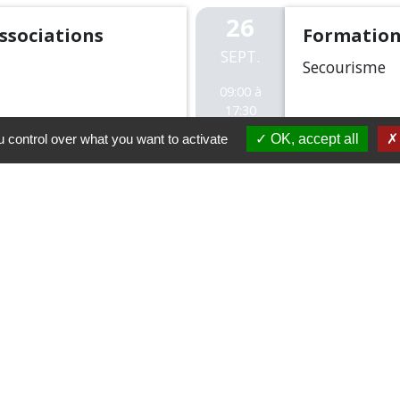
26
ssociations
Formation
SEPT.
Secourisme
09:00 à
17:30
 control over what you want to activate
OK, accept all
Panneau pocket is disabled.
Allow