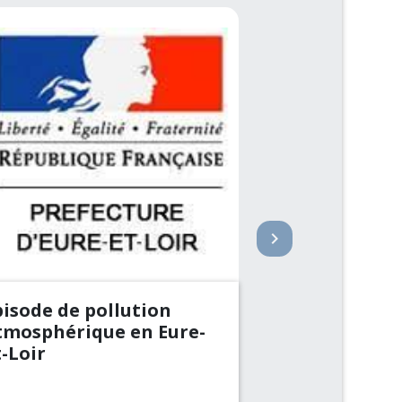
keyboard_arrow_right
pisode de pollution
Restriction
tmosphérique en Eure-
des usages d
-Loir
Alerte