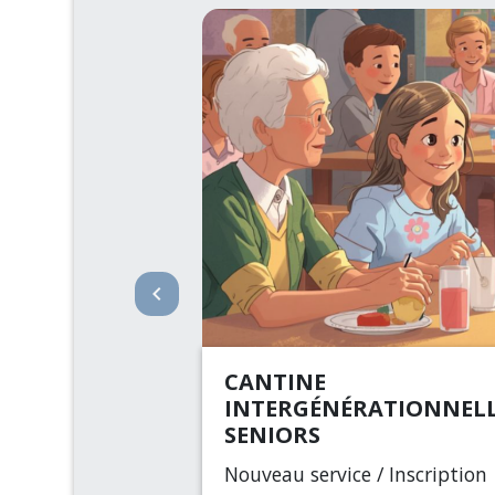
keyboard_arrow_left
CANTINE
INTERGÉNÉRATIONNEL
SENIORS
Nouveau service / Inscription