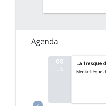
Agenda
08
TES
La fresque 
JUIL.
Médiathèque de