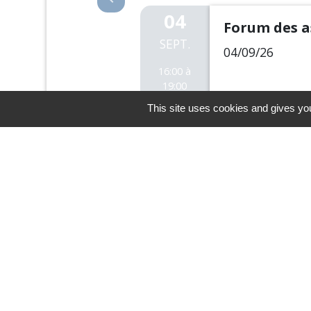
04
Forum des a
SEPT.
04/09/26
16:00 à
19:00
This site uses cookies and gives you
PanneauPocket