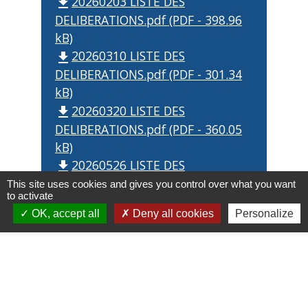
20260203 LISTE DES
file_download
DELIBERATIONS.pdf (PDF - 398.96
kB)
20260310 LISTE DES
file_download
DELIBERATIONS.pdf (PDF - 301.34
kB)
20260320 LISTE DES
file_download
DELIBERATIONS.pdf (PDF - 360.05
kB)
20260526 LISTE DES
file_download
DELIBERATIONS.pdf (PDF - 388.28
This site uses cookies and gives you control over what you want
to activate
kB)
OK, accept all
Deny all cookies
Personalize
20260623 LISTE DES
file_download
DELIBERATIONS.pdf (PDF - 270.33
kB)