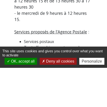
à 12 heures 15 et de 13 heures 30 à 17
heures 30
- le mercredi de 9 heures à 12 heures
15.
Services proposés de l’Agence Postale
:
Services postaux
Tout affranchissement manuel
This site uses cookies and gives you control over what you want
(lettres et colis ordinaires),
to activate
Vente de timbres-poste à usage
OK, accept all
Deny all cookies
Personalize
courant,
Timbres pour l’affranchissement des
envois de plus de 20 grammes et des
envois à l’international,
Produits saisonniers (timbres
Vacances, timbres Noël, timbres
Saint-Valentin,…),
Vente d’enveloppes et prêt-à-poster,