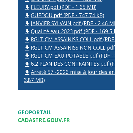
FLEURY.pdf (PDF - 1.65 MB)
file_download
GUEDOU.pdf (PDF - 747.74 kB)
file_download
JANVIER SYLVAIN.pdf (PDF - 2.46 MB)
file_download
Qualité eau 2023.pdf (PDF - 169.5 kB)
file_download
RGLT CM ASSAINISS COLL.pdf (PDF - 1.37 
file_download
RGLT CM ASSAINISS NON COLL.pdf (PDF - 
file_download
RGLT CM EAU POTABLE.pdf (PDF - 834.45 
file_download
6.2 PLAN DES CONTRAINTES.pdf (PDF - 8.
file_download
Arrêté 57 -2026 mise à jour des annexes P
file_download
3.87 MB)
GEOPORTAIL
CADASTRE.GOUV.FR