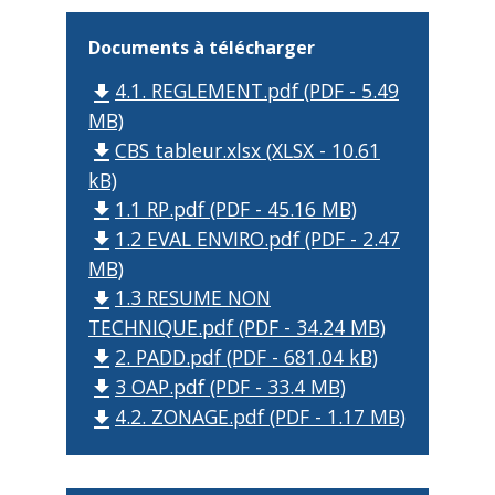
Documents à télécharger
4.1. REGLEMENT.pdf (PDF - 5.49
file_download
MB)
CBS tableur.xlsx (XLSX - 10.61
file_download
kB)
1.1 RP.pdf (PDF - 45.16 MB)
file_download
1.2 EVAL ENVIRO.pdf (PDF - 2.47
file_download
MB)
1.3 RESUME NON
file_download
TECHNIQUE.pdf (PDF - 34.24 MB)
2. PADD.pdf (PDF - 681.04 kB)
file_download
3 OAP.pdf (PDF - 33.4 MB)
file_download
4.2. ZONAGE.pdf (PDF - 1.17 MB)
file_download