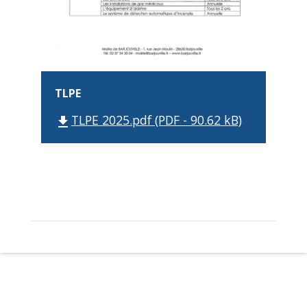
TLPE
TLPE 2025.pdf (PDF - 90.62 kB)
file_download