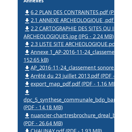
Annexes
6.2 PLAN DES CONTRAINTES.pdf (PDF - 8.
file_download
2.1 ANNEXE ARCHEOLOGIQUE .pdf (PDF - 1
file_download
2.2 CARTOGRAPHIE DES SITES OU INDICES
file_download
ARCHEOLOGIQUES.jpg (JPG - 2.24 MB)
2.3 LISTE SITE ARCHEOLOGIQUE.pdf (PDF -
file_download
Annexe 1_AP-2016-11-24_classement sonor
file_download
152.65 kB)
AP_2016-11-24_classement sonore.pdf (PD
file_download
Arrêté du 23 juillet 2013.pdf (PDF - 249.15
file_download
export_map_pdf.pdf (PDF - 1.16 MB)
file_download
file_download
dpc_5_synthese_communale_bdp_barjouville
(PDF - 14.18 MB)
nuancier-chartresbrochure_dreal_bat_vf_
file_download
(PDF - 26.64 MB)
CHAUNAY.pdf (PDF - 1.93 MB)
file_download