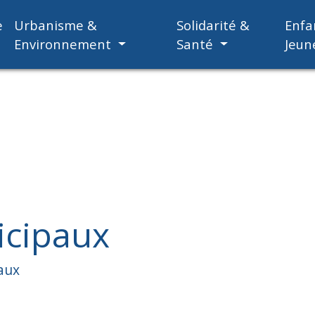
e
Urbanisme &
Solidarité &
Enfa
Environnement
Santé
Jeun
icipaux
aux