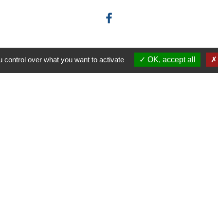
 control over what you want to activate
OK, accept all
-
-
-
ité
Accessibilité
Plan du site
Gestion des cookies