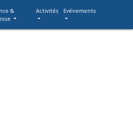
nce &
Activités
Evénements
esse