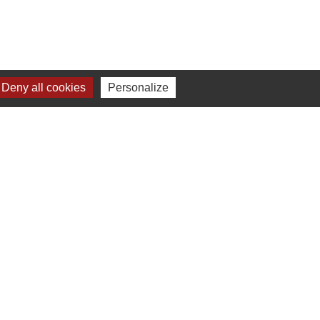
Liens
Deny all cookies
Personalize
Chartres Métropole
Conseil Départemental
Préfecture d'Eure-et-Loir
Filibus
Service-public