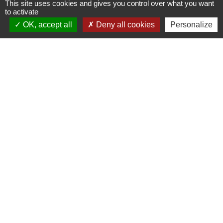
This site uses cookies and gives you control over what you want
to activate
OK, accept all
Deny all cookies
Personalize
Horaires/Contacts
Commune de Barjouville
1, rue Jean Moulin
28630 Barjouville - FRANCE
+33 2 37 34 30 04
Contact par formulaire