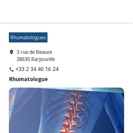
Rhumatologues
3 rue de Beauce
location_on
28630 Barjouville
+33 2 34 40 16 24
phone
Rhumatologue