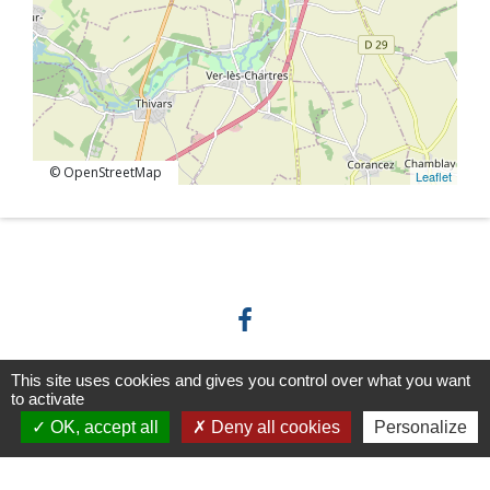
© OpenStreetMap
Leaflet
This site uses cookies and gives you control over what you want
Horaires/Contacts
to activate
OK, accept all
Deny all cookies
Personalize
Commune de Barjouville
1, rue Jean Moulin