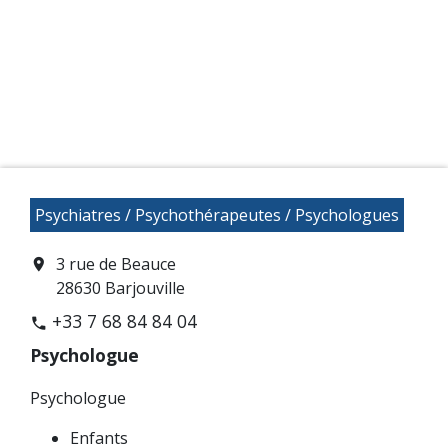
Psychiatres / Psychothérapeutes / Psychologues
3 rue de Beauce
location_on
28630 Barjouville
+33 7 68 84 84 04
phone
Psychologue
Psychologue
Enfants