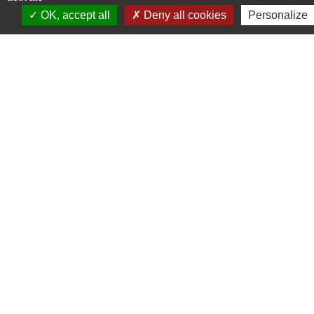
Commune de Barjouville
OK, accept all
Deny all cookies
Personalize
1, rue Jean Moulin
28630 Barjouville - FRANCE
+33 2 37 34 30 04
Contact par formulaire
Liens
Chartres Métropole
Conseil Départemental
Préfecture d'Eure-et-Loir
Filibus
Service-public