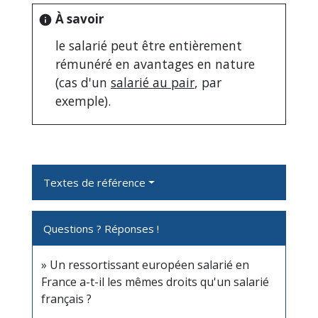
À savoir
info
le salarié peut être entièrement
rémunéré en avantages en nature
(cas d'un
salarié au pair
, par
exemple).
Textes de référence
Questions ? Réponses !
Un ressortissant européen salarié en
France a-t-il les mêmes droits qu'un salarié
français ?