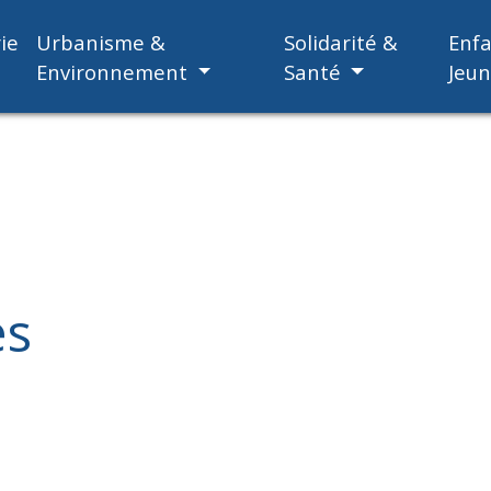
ie
Urbanisme &
Solidarité &
Enf
Environnement
Santé
Jeu
es