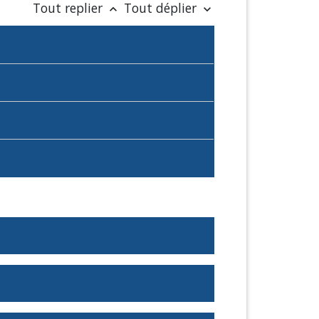
Tout replier
Tout déplier
keyboard_arrow_up
keyboard_arrow_down