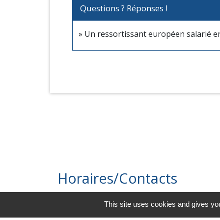
Questions ? Réponses !
Un ressortissant européen salarié en 
Horaires/Contacts
Commune de Barjouville
This site uses cookies and gives you
1, rue Jean Moulin