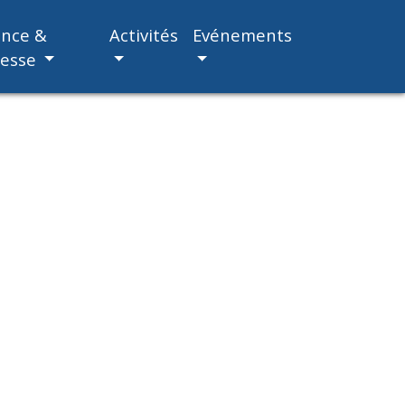
ance &
Activités
Evénements
nesse