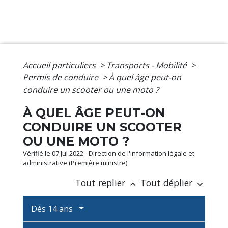
Accueil particuliers
>
Transports - Mobilité
>
Permis de conduire
>
À quel âge peut-on
conduire un scooter ou une moto ?
À QUEL ÂGE PEUT-ON
CONDUIRE UN SCOOTER
OU UNE MOTO ?
Vérifié le 07 Jul 2022 - Direction de l'information légale et
administrative (Première ministre)
Tout replier
Tout déplier
keyboard_arrow_up
keyboard_arrow_down
Dès 14 ans