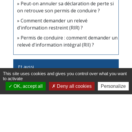
Peut-on annuler sa déclaration de perte si
on retrouve son permis de conduire ?
Comment demander un relevé
d'information restreint (RIR) ?
Permis de conduire : comment demander un
relevé d'information intégral (RII) ?
Et aussi
This site uses cookies and gives you control over what you want
to activate
Conduire en France avec un permis
OK, accept all
Deny all cookies
Personalize
étranger
Transports - Mobilité
Conduire à l'étranger
Transports - Mobilité
Infractions routières
Transports - Mobilité