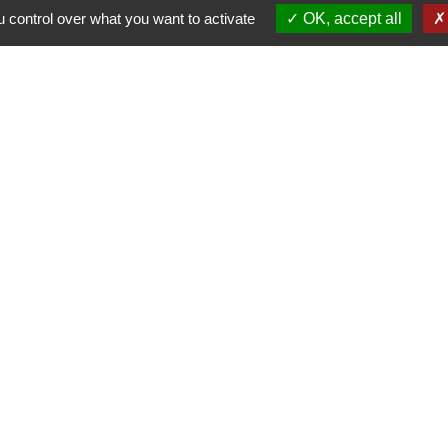
 control over what you want to activate
OK, accept all
-
-
-
ité
Accessibilité
Plan du site
Gestion des cookies