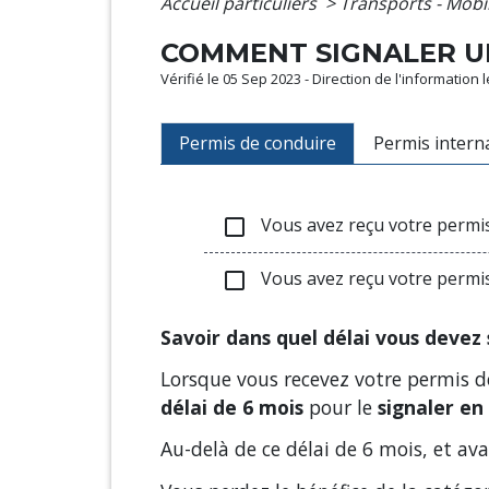
Accueil particuliers
>
Transports - Mobi
COMMENT SIGNALER UN
Vérifié le 05 Sep 2023 - Direction de l'information 
Permis de conduire
Permis intern
Vous avez reçu votre permis 
check_box_outline_blank
Vous avez reçu votre permis 
check_box_outline_blank
Savoir dans quel délai vous devez 
Lorsque vous recevez votre permis de
délai de 6 mois
pour le
signaler en
Au-delà de ce délai de 6 mois, et av