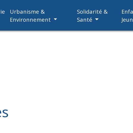
ie
Urbanisme &
Solidarité &
Enf
Environnement
Santé
Jeu
es