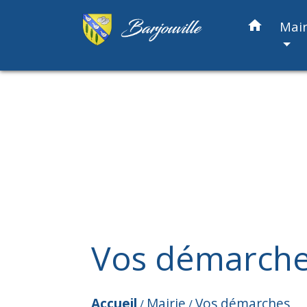
home
Mair
Vos démarch
Accueil
Mairie
Vos démarches
/
/