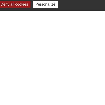
Deny all cookies
Personalize
Liens
Chartres Métropole
Conseil Départemental
Préfecture d'Eure-et-Loir
Filibus
Service-public