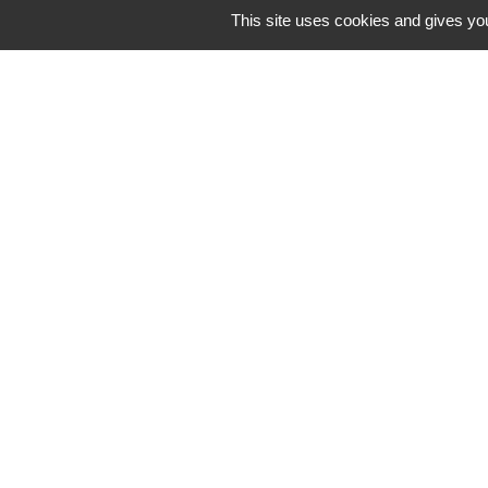
This site uses cookies and gives you
Horaires/Contacts
Commune de Barjouville
1, rue Jean Moulin
28630 Barjouville - FRANCE
+33 2 37 34 30 04
Contact par formulaire
-
Mentions légales
Politique de confidential