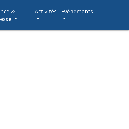
ance &
Activités
Evénements
nesse