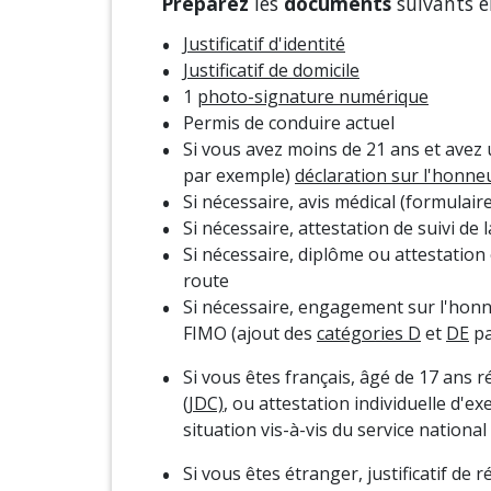
Préparez
les
documents
suivants e
Justificatif d'identité
Justificatif de domicile
1
photo-signature numérique
Permis de conduire actuel
Si vous avez moins de 21 ans et avez
par exemple)
déclaration sur l'honne
Si nécessaire, avis médical (formulair
Si nécessaire, attestation de suivi d
Si nécessaire, diplôme ou attestation
route
Si nécessaire, engagement sur l'honne
FIMO (ajout des
catégories D
et
DE
pa
Si vous êtes français, âgé de 17 ans ré
(JDC)
, ou attestation individuelle d'e
situation vis-à-vis du service national
Si vous êtes étranger, justificatif de