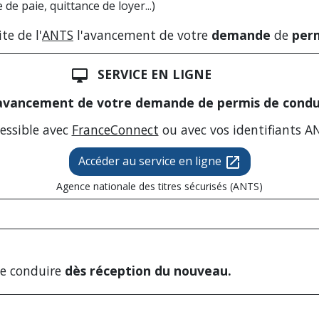
de paie, quittance de loyer...)
ite de l'
ANTS
l'avancement de votre
demande
de
perm
SERVICE EN LIGNE
desktop_mac
'avancement de votre demande de permis de condu
essible avec
FranceConnect
ou avec vos identifiants A
Accéder au service en ligne
open_in_new
Agence nationale des titres sécurisés (ANTS)
de conduire
dès réception du nouveau.