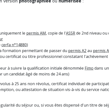
n version
photographiée
ou
numérisée
:
 uniquement le
permis AM
, copie de l'
ASSR
de 2
nd
niveau ou d
ur
e
cerfa n°14880
)
e la formation permettant de passer du
permis A2
au
permis A
 ou certificat ou titre professionnel constatant l'achèvemen
ur à suivre la qualification initiale dénommée
Fimo
dans un 
r un candidat âgé de moins de 24 ans)
volus à 25 ans non révolus, certificat individuel de participa
xemption, ou attestation de situation vis-à-vis du service nati
 régularité du séjour ou, si vous êtes dispensé d'un titre de 