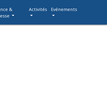
ance &
Activités
Evénements
nesse