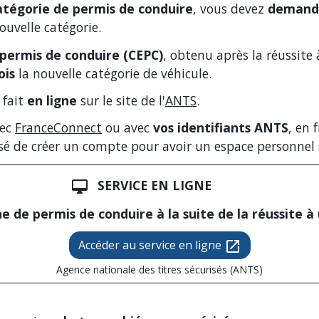
atégorie de permis de conduire
, vous devez
demand
ouvelle catégorie.
 permis de conduire (CEPC)
, obtenu après la réussite
ois
la nouvelle catégorie de véhicule.
 fait
en ligne
sur le site de l'
ANTS
.
vec
FranceConnect
ou avec
vos identifiants ANTS
, en 
osé de créer un compte pour avoir un espace personnel s
SERVICE EN LIGNE
desktop_mac
 de permis de conduire à la suite de la réussite 
Accéder au service en ligne
open_in_new
Agence nationale des titres sécurisés (ANTS)