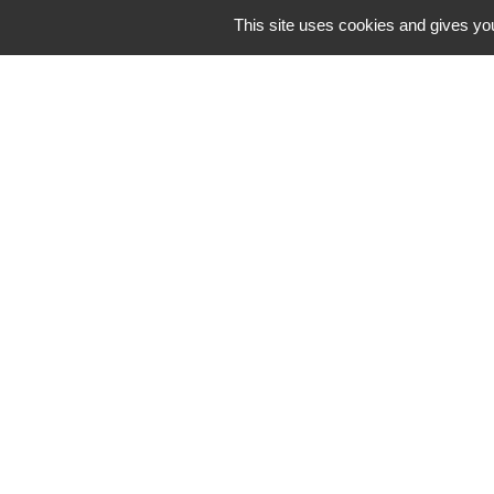
This site uses cookies and gives you
Et aussi
Permis de conduire
Transports - Mobilité
Horaires/Contacts