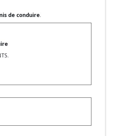
is de conduire
.
ire
NTS.