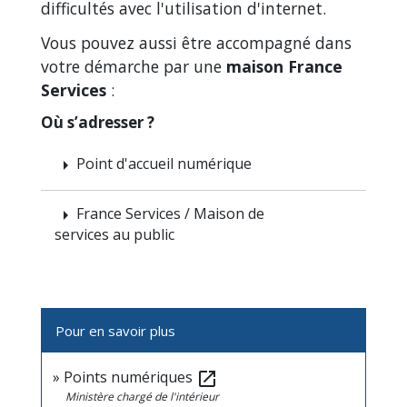
difficultés avec l'utilisation d'internet.
Vous pouvez aussi être accompagné dans
votre démarche par une
maison France
Services
:
Où s’adresser ?
Point d'accueil numérique
arrow_right
France Services / Maison de
arrow_right
services au public
Pour en savoir plus
Points numériques
open_in_new
Ministère chargé de l'intérieur