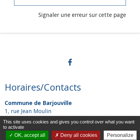
Signaler une erreur sur cette page
Horaires/Contacts
Commune de Barjouville
1, rue Jean Moulin
28630 Barjouville - FRANCE
This site uses cookies and gives you control over what you want
+33 2 37 34 30 04
to activate
OK, accept all
Deny all cookies
Personalize
Contact par formulaire