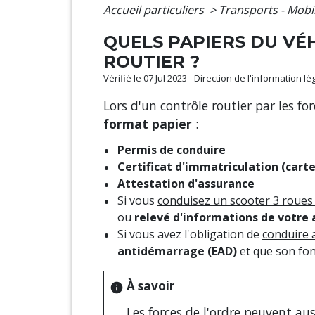
Accueil particuliers
>
Transports - Mobi
QUELS PAPIERS DU VÉ
ROUTIER ?
Vérifié le 07 Jul 2023 - Direction de l'information l
Lors d'un contrôle routier par les f
format papier
:
Permis de conduire
Certificat d'immatriculation (carte
Attestation d'assurance
Si vous
conduisez un scooter 3 roues
ou
relevé d'informations de votre 
Si vous avez l'obligation de
conduire 
antidémarrage (EAD)
et que son fon
À savoir
info
Les forces de l'ordre peuvent auss