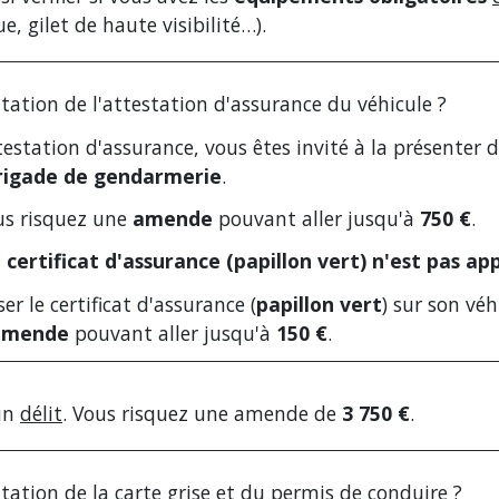
e, gilet de haute visibilité…).
ation de l'attestation d'assurance du véhicule ?
testation d'assurance, vous êtes invité à la présenter
rigade de gendarmerie
.
ous risquez une
amende
pouvant aller jusqu'à
750 €
.
certificat d'assurance (papillon vert) n'est pas app
er le certificat d'assurance (
papillon vert
) sur son véh
amende
pouvant aller jusqu'à
150 €
.
un
délit
. Vous risquez une amende de
3 750 €
.
ation de la carte grise et du permis de conduire ?