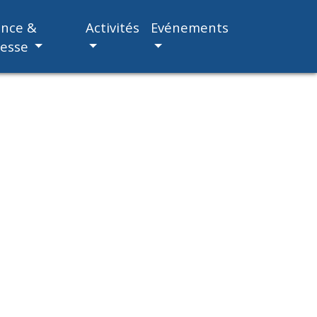
ance &
Activités
Evénements
nesse