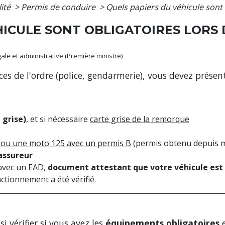
lité
>
Permis de conduire
>
Quels papiers du véhicule sont o
HICULE SONT OBLIGATOIRES LORS
égale et administrative (Première ministre)
orces de l'ordre (police, gendarmerie), vous devez prés
 grise)
, et si nécessaire
carte grise de la remorque
 ou une moto 125 avec un permis B
(permis obtenu depuis 
assureur
avec un EAD
,
document attestant que votre véhicule est 
ctionnement a été vérifié.
i vérifier si vous avez les
équipements obligatoires