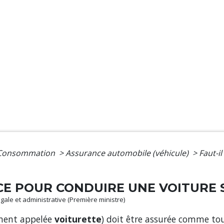
- Consommation
>
Assurance automobile (véhicule)
>
Faut-i
CE POUR CONDUIRE UNE VOITURE 
légale et administrative (Première ministre)
ement appelée
voiturette
) doit être assurée comme tou