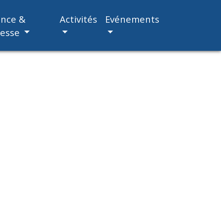
ance &
Activités
Evénements
nesse