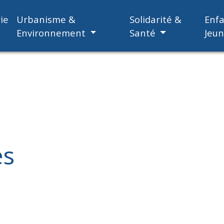
ie
Urbanisme &
Solidarité &
Enf
Environnement
Santé
Jeu
es