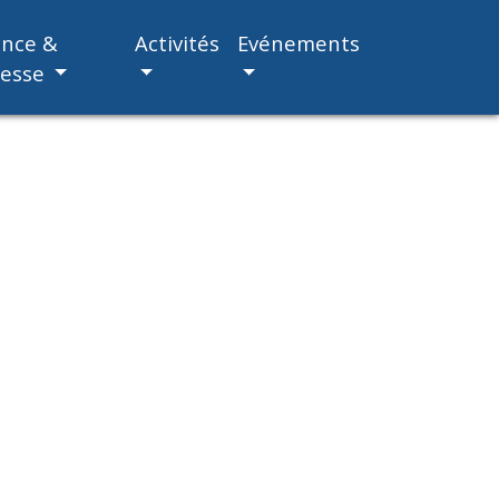
ance &
Activités
Evénements
nesse