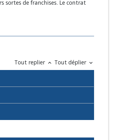
urs sortes de franchises. Le contrat
Tout replier
Tout déplier
keyboard_arrow_up
keyboard_arrow_down