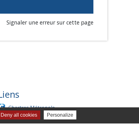
Signaler une erreur sur cette page
Liens
Chartres Métropole
Deny all cookies
Personalize
Conseil Départemental
Préfecture d'Eure-et-Loir