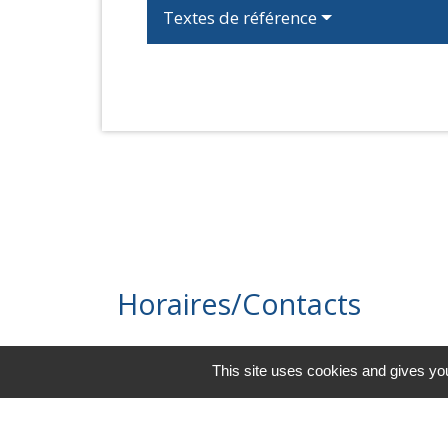
Textes de référence
Horaires/Contacts
Commune de Barjouville
This site uses cookies and gives you
1, rue Jean Moulin
28630 Barjouville - FRANCE
+33 2 37 34 30 04