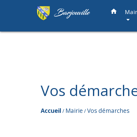
home
Mair
Vos démarch
Accueil
Mairie
Vos démarches
/
/