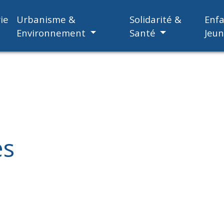
ie
Urbanisme &
Solidarité &
Enf
Environnement
Santé
Jeu
es