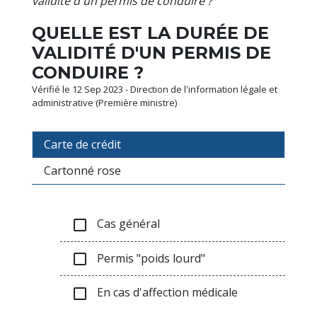
validité d'un permis de conduire ?
QUELLE EST LA DURÉE DE
VALIDITÉ D'UN PERMIS DE
CONDUIRE ?
Vérifié le 12 Sep 2023 - Direction de l'information légale et
administrative (Première ministre)
Carte de crédit
Cartonné rose
Cas général
check_box_outline_blank
Permis "poids lourd"
check_box_outline_blank
En cas d'affection médicale
check_box_outline_blank