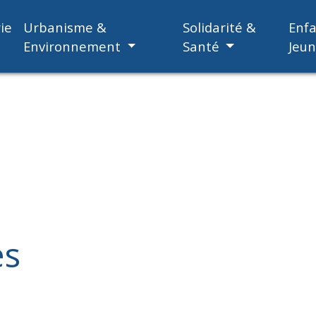
ie
Urbanisme &
Solidarité &
Enf
Environnement
Santé
Jeu
es