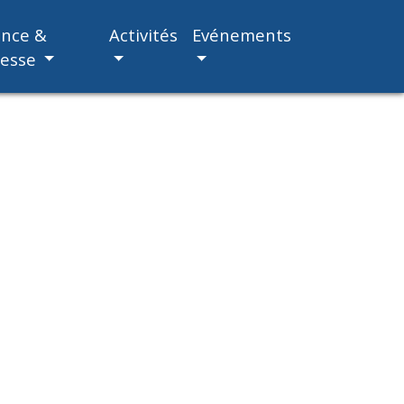
ance &
Activités
Evénements
nesse