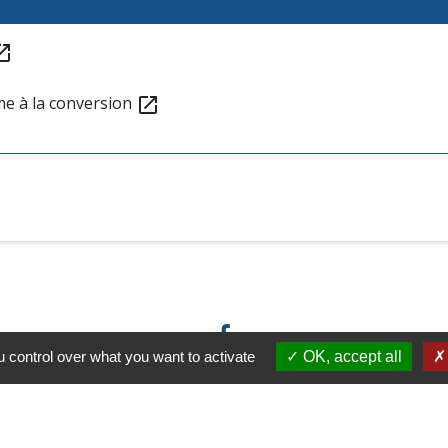
in_new
me à la conversion
open_in_new
 control over what you want to activate
OK, accept all