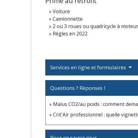
Prime au rétrofit
Voiture
Camionnette
2 ou 3 roues ou quadricycle à moteu
Règles en 2022
Services en ligne et formulaires
Questions ? Réponses !
Malus CO2/au poids : comment deman
Crit'Air professionnel : quelle vignet
Pour en savoir plus