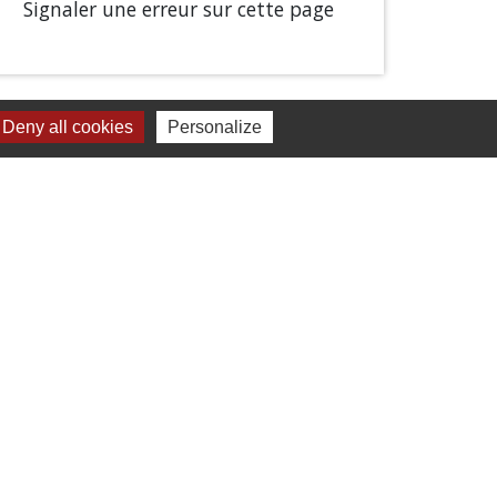
Signaler une erreur sur cette page
Deny all cookies
Personalize
Liens
Chartres Métropole
Conseil Départemental
Préfecture d'Eure-et-Loir
Filibus