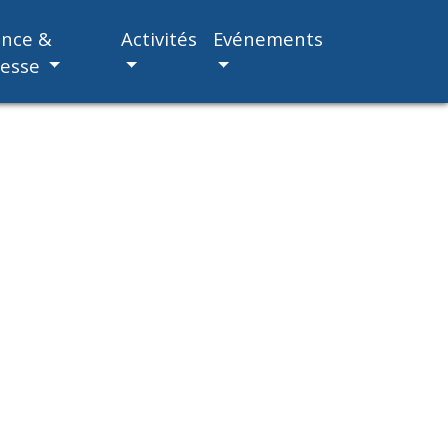
ance &
Activités
Evénements
nesse