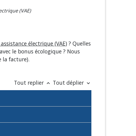
ectrique (VAE)
 assistance électrique (VAE)
? Quelles
 avec le bonus écologique ? Nous
 la facture).
Tout replier
Tout déplier
keyboard_arrow_up
keyboard_arrow_down