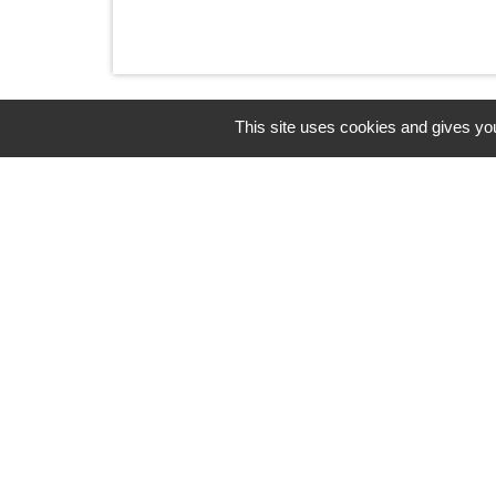
This site uses cookies and gives you
Horaires/Contacts
Commune de Barjouville
1, rue Jean Moulin
28630 Barjouville - FRANCE
+33 2 37 34 30 04
Contact par formulaire