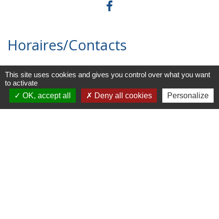
Horaires/Contacts
Commune de Barjouville
This site uses cookies and gives you control over what you want
1, rue Jean Moulin
to activate
28630 Barjouville - FRANCE
OK, accept all
Deny all cookies
Personalize
+33 2 37 34 30 04
Contact par formulaire
Liens
Chartres Métropole
Conseil Départemental