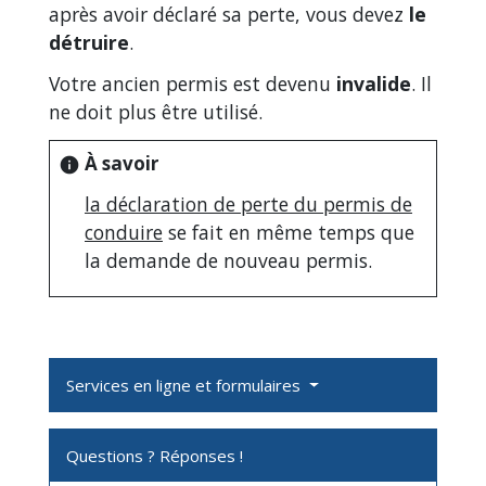
après avoir déclaré sa perte, vous devez
le
détruire
.
Votre ancien permis est devenu
invalide
. Il
ne doit plus être utilisé.
À savoir
info
la déclaration de perte du permis de
conduire
se fait en même temps que
la demande de nouveau permis.
Services en ligne et formulaires
Questions ? Réponses !