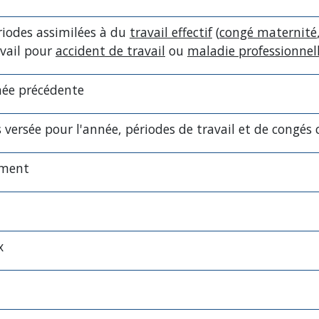
riodes assimilées à du
travail effectif
(
congé maternité
avail pour
accident de travail
ou
maladie professionnel
née précédente
as versée pour l'année, périodes de travail et de congés
ement
x