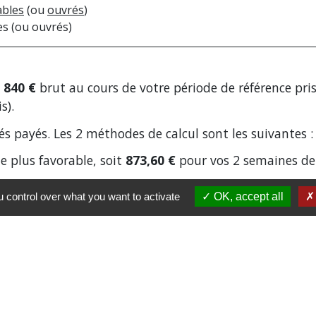
ables
(ou
ouvrés
)
es (ou ouvrés)
 840 €
brut au cours de votre période de référence pri
s).
s payés. Les 2 méthodes de calcul sont les suivantes :
e plus favorable, soit
873,60 €
pour vos 2 semaines de
 control over what you want to activate
OK, accept all
versée à la date habituelle de paiement de votre salai
ngés payés correspondante doivent figurer sur votre
f