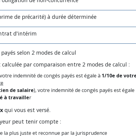
 l'obligation de non-concurrence
prime de précarité) à durée déterminée
ntrat d'intérim
 payés selon 2 modes de calcul
 calculée par comparaison entre 2 modes de calcul :
, votre indemnité de congés payés est égale à
1/10
e
de votr
ce
ien de salaire
), votre indemnité de congés payés est égale
é à travaille
r
ux
qui vous est versé.
oyeur peut tenir compte :
e la plus juste et reconnue par la jurisprudence