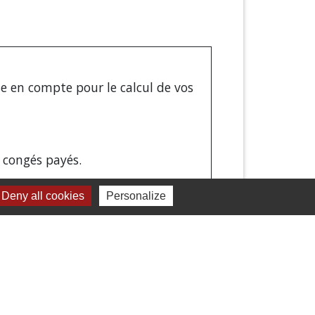
se en compte pour le calcul de vos
 congés payés.
Deny all cookies
Personalize
re. Les dates de vos congés payés et
iche de paie
.