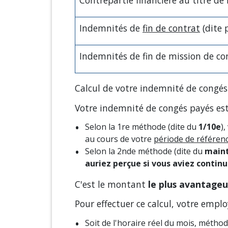
Contrepartie financière au titre de
Indemnités de
fin de contrat
(dite 
Indemnités de fin de mission de co
Calcul de votre indemnité de congés
Votre indemnité de congés payés est
Selon la 1
re
méthode (dite du
1/10
e
)
au cours de votre
période de référen
Selon la 2
nde
méthode (dite du
maint
auriez perçue si vous aviez continu
C'est le montant
le plus avantage
Pour effectuer ce calcul, votre empl
Soit de l'horaire réel du mois, méthod