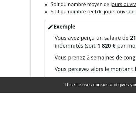
Soit du nombre moyen de
jours ouvr
Soit du nombre réel de jours ouvrabl
Exemple
edit
Vous avez perçu un salaire de
21
indemnités (soit
1 820 €
par moi
Vous prenez 2 semaines de congé
Vous percevez alors le montant l
This site uses cookies and gives you
À savoir
info
l'indemnité de congés payés est 
le montant de l'indemnité de co