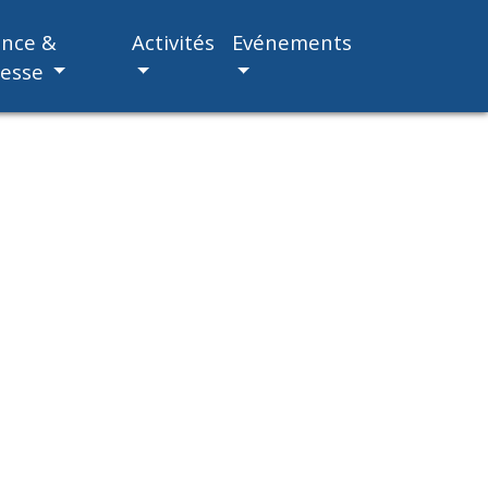
ance &
Activités
Evénements
nesse