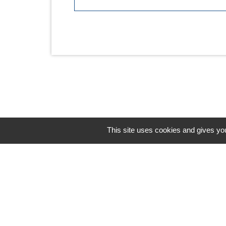
This site uses cookies and gives you
Horaires/Contacts
Commune de Barjouville
1, rue Jean Moulin
28630 Barjouville - FRANCE
+33 2 37 34 30 04
Contact par formulaire