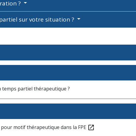
ration ?
artiel sur votre situation ?
n temps partiel thérapeutique ?
el pour motif thérapeutique dans la FPE
open_in_new