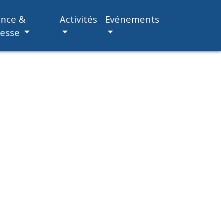
ance &
Activités
Evénements
nesse