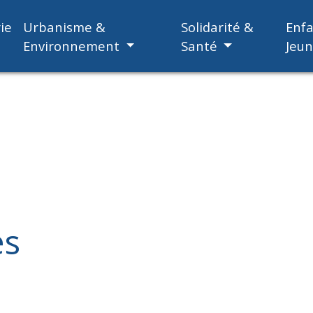
ie
Urbanisme &
Solidarité &
Enf
Environnement
Santé
Jeu
es