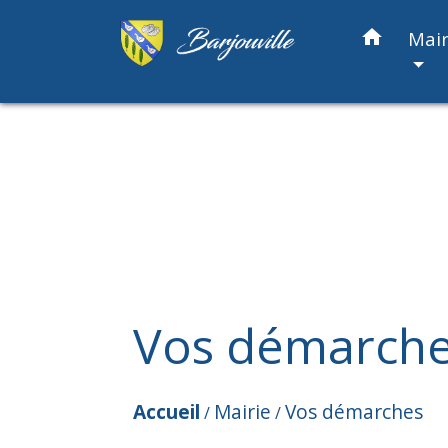
home
Mair
Vos démarch
Accueil
Mairie
Vos démarches
/
/