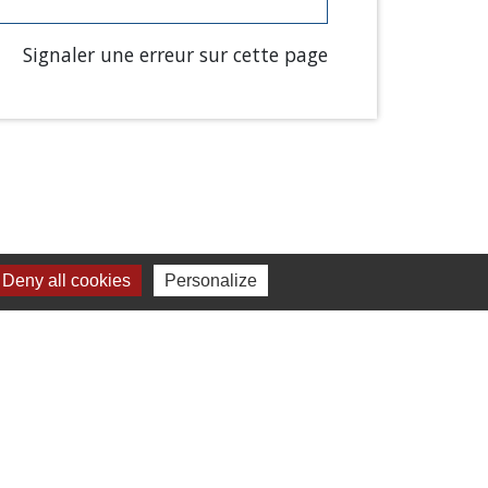
Signaler une erreur sur cette page
Deny all cookies
Personalize
Liens
Chartres Métropole
Conseil Départemental
Préfecture d'Eure-et-Loir