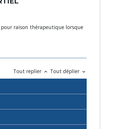
RTIEL
el pour raison thérapeutique lorsque
Tout replier
Tout déplier
keyboard_arrow_up
keyboard_arrow_down