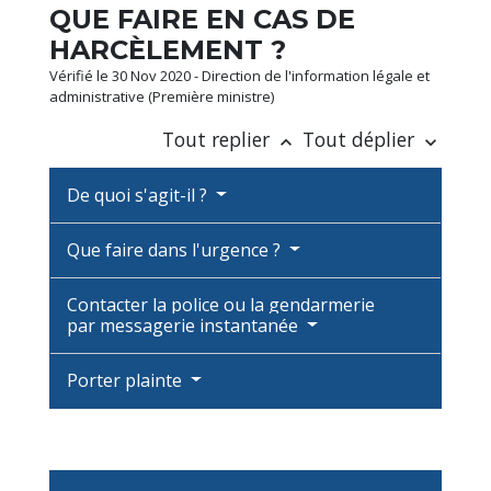
QUE FAIRE EN CAS DE
HARCÈLEMENT ?
Vérifié le 30 Nov 2020 - Direction de l'information légale et
administrative (Première ministre)
Tout replier
Tout déplier
keyboard_arrow_up
keyboard_arrow_down
De quoi s'agit-il ?
Que faire dans l'urgence ?
Contacter la police ou la gendarmerie
par messagerie instantanée
Porter plainte