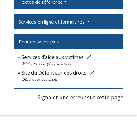
Textes de référence
Services en ligne et formulaires
Pour en savoir plus
Services d’aide aux victimes
open_in_new
Ministère chargé de la justice
Site du Défenseur des droits
open_in_new
Défenseur des droits
Signaler une erreur sur cette page