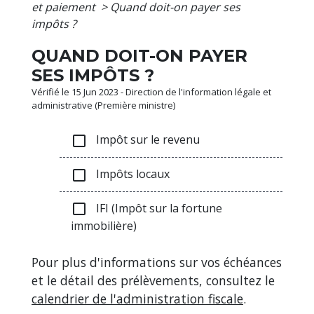
et paiement
>
Quand doit-on payer ses
impôts ?
QUAND DOIT-ON PAYER
SES IMPÔTS ?
Vérifié le 15 Jun 2023 - Direction de l'information légale et
administrative (Première ministre)
Impôt sur le revenu
check_box_outline_blank
Impôts locaux
check_box_outline_blank
IFI (Impôt sur la fortune
check_box_outline_blank
immobilière)
Pour plus d'informations sur vos échéances
et le détail des prélèvements, consultez le
calendrier de l'administration fiscale
.