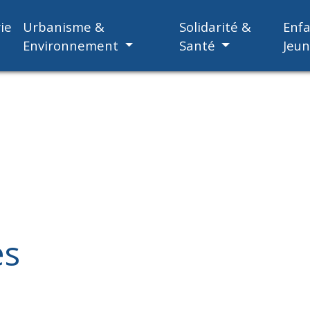
ie
Urbanisme &
Solidarité &
Enf
Environnement
Santé
Jeu
es