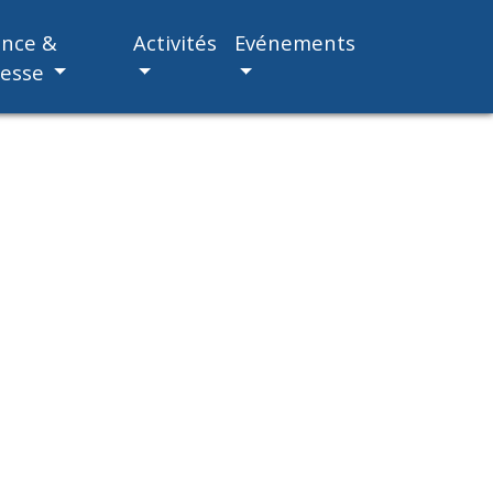
ance &
Activités
Evénements
nesse