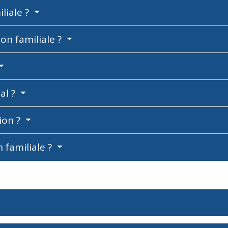
liale ?
on familiale ?
al ?
ion ?
n familiale ?