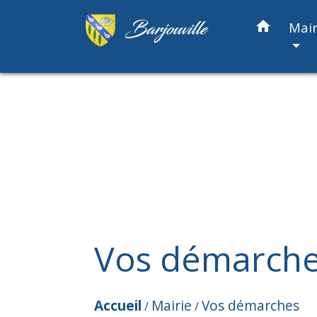
home
Mair
Vos démarch
Accueil
Mairie
Vos démarches
/
/