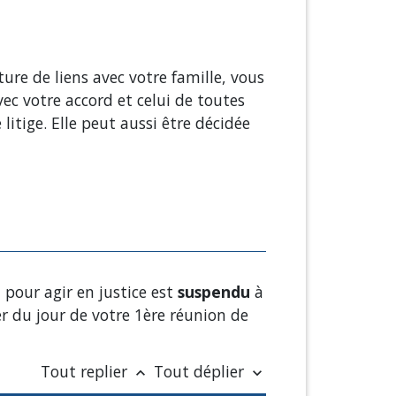
ture de liens avec votre famille, vous
vec votre accord et celui de toutes
litige. Elle peut aussi être décidée
 pour agir en justice est
suspendu
à
r du jour de votre 1
ère
réunion de
Tout replier
Tout déplier
keyboard_arrow_up
keyboard_arrow_down