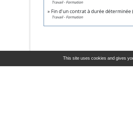
Travail - Formation
Fin d'un contrat à durée déterminée
Travail - Formation
This site uses cookies and gives you
Horaires/Contacts
Commune de Barjouville
1, rue Jean Moulin