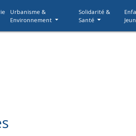
ie
Urbanisme &
Solidarité &
Enf
Environnement
Santé
Jeu
es