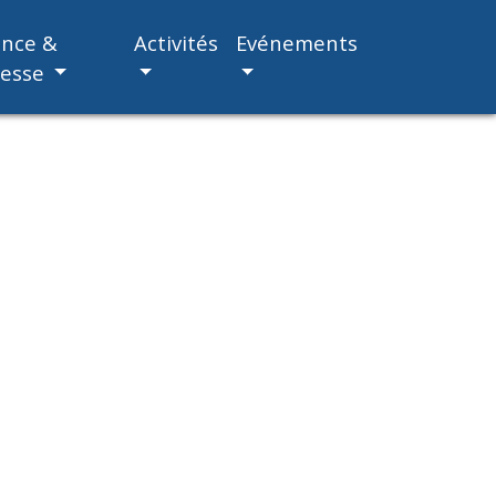
ance &
Activités
Evénements
nesse