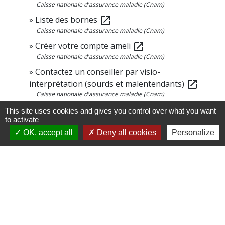
Caisse nationale d'assurance maladie (Cnam)
Liste des bornes
open_in_new
Caisse nationale d'assurance maladie (Cnam)
Créer votre compte ameli
open_in_new
Caisse nationale d'assurance maladie (Cnam)
Contactez un conseiller par visio-
interprétation (sourds et malentendants)
open_in_new
Caisse nationale d'assurance maladie (Cnam)
This site uses cookies and gives you control over what you want
to activate
Signaler une erreur sur cette page
OK, accept all
Deny all cookies
Personalize