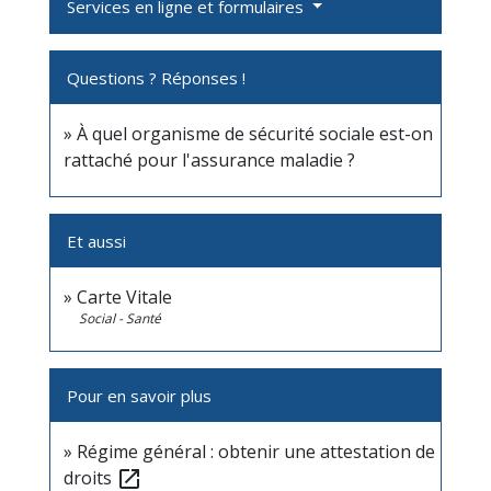
Services en ligne et formulaires
Questions ? Réponses !
À quel organisme de sécurité sociale est-on
rattaché pour l'assurance maladie ?
Et aussi
Carte Vitale
Social - Santé
Pour en savoir plus
Régime général : obtenir une attestation de
droits
open_in_new