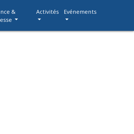
ance &
Activités
Evénements
nesse