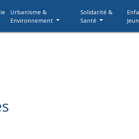
ie
Urbanisme &
Solidarité &
Enf
Environnement
Santé
Jeu
es