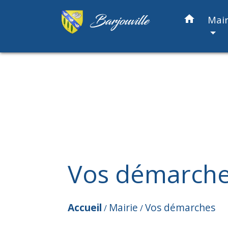
home
Mair
Vos démarch
Accueil
Mairie
Vos démarches
/
/