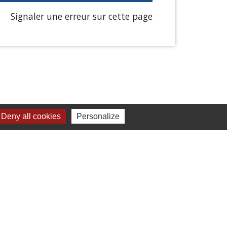
Signaler une erreur sur cette page
Deny all cookies
Personalize
Liens
Chartres Métropole
Conseil Départemental
Préfecture d'Eure-et-Loir
Filibus