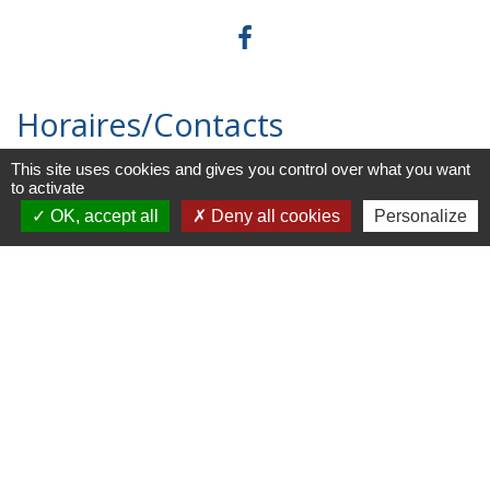
Horaires/Contacts
This site uses cookies and gives you control over what you want
Commune de Barjouville
to activate
1, rue Jean Moulin
OK, accept all
Deny all cookies
Personalize
28630 Barjouville - FRANCE
+33 2 37 34 30 04
Contact par formulaire
Liens
Chartres Métropole
Conseil Départemental