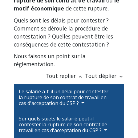
rupture de son contrat de travail
ou
le
motif économique
de cette rupture.
Quels sont les délais pour contester ?
Comment se déroule la procédure de
contestation ? Quelles peuvent être les
conséquences de cette contestation ?
Nous faisons un point sur la
réglementation.
Tout replier
Tout déplier
keyboard_arrow_up
keyboard_arrow_down
Le salarié a-t-il un délai pour contester
la rupture de son contrat de travail en
cas d'acceptation du CSP ?
Sur quels sujets le salarié peut-il
contester la rupture de son contrat de
travail en cas d'acceptation du CSP ?