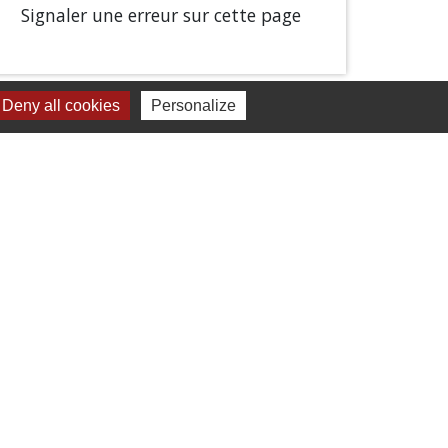
Signaler une erreur sur cette page
Deny all cookies
Personalize
Liens
Chartres Métropole
Conseil Départemental
Préfecture d'Eure-et-Loir
Filibus