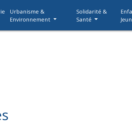
ie
Urbanisme &
Solidarité &
Enf
Environnement
Santé
Jeu
es