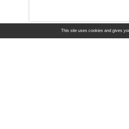
This site uses cookies and gives you
Horaires/Contacts
Commune de Barjouville
1, rue Jean Moulin
28630 Barjouville - FRANCE
+33 2 37 34 30 04
Contact par formulaire