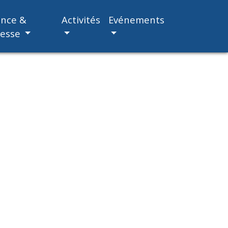
ance &
Activités
Evénements
nesse