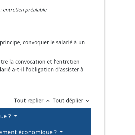
 entretien préalable
principe, convoquer le salarié à un
tre la convocation et l'entretien
arié a-t-il l'obligation d'assister à
Tout replier
Tout déplier
keyboard_arrow_up
keyboard_arrow_down
que ?
nciement économique ?