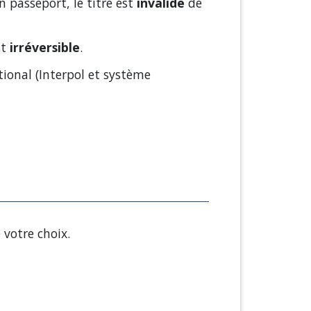
n passeport, le titre est
invalidé
de
st
irréversible
.
tional (Interpol et système
 votre choix.