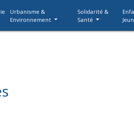
ie
Urbanisme &
Solidarité &
Enf
Environnement
Santé
Jeu
es