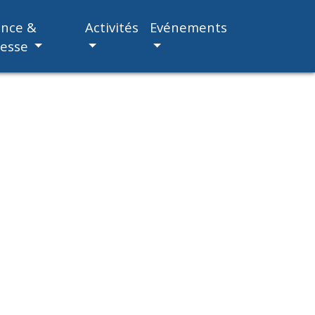
ance &
Activités
Evénements
nesse