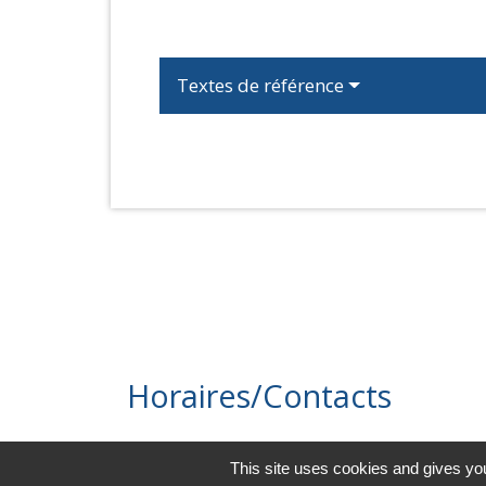
Textes de référence
Horaires/Contacts
Commune de Barjouville
This site uses cookies and gives you
1, rue Jean Moulin