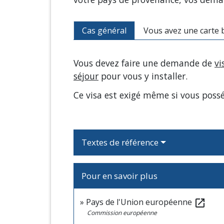
Cas général
Vous avez une carte
Vous devez faire une demande de
vi
séjour
pour vous y installer.
Ce visa est exigé même si vous poss
Textes de référence
Pour en savoir plus
Pays de l'Union européenne
open_in_new
Commission européenne