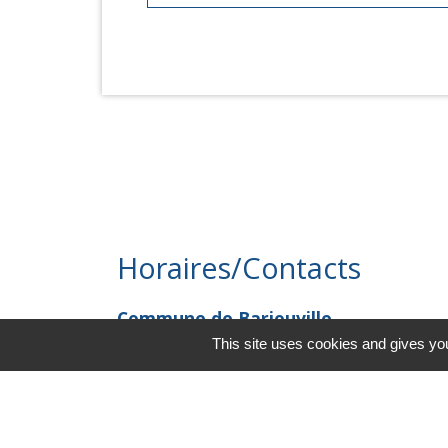
Horaires/Contacts
Commune de Barjouville
1, rue Jean Moulin
This site uses cookies and gives you
28630 Barjouville - FRANCE
+33 2 37 34 30 04
Contact par formulaire