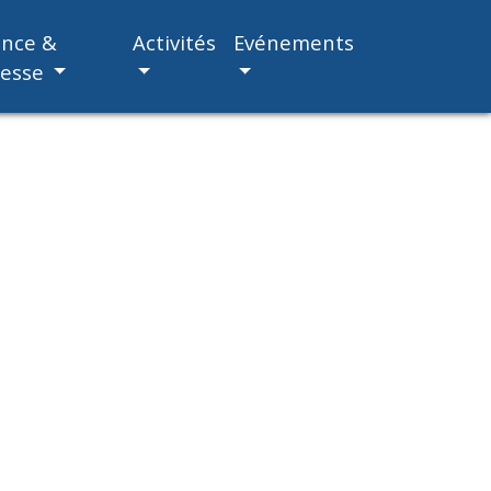
ance &
Activités
Evénements
nesse