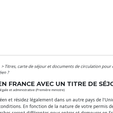
e
>
Titres, carte de séjour et documents de circulation pour
éen ?
 EN FRANCE AVEC UN TITRE DE SÉ
 légale et administrative (Première ministre)
péen et résidez légalement dans un autre pays de l'Un
 conditions. En fonction de la nature de votre permis d
ches seront différentes pour entrer et demeurer en Fr