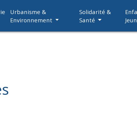
ie
Urbanisme &
Solidarité &
Enf
Environnement
Santé
Jeu
es