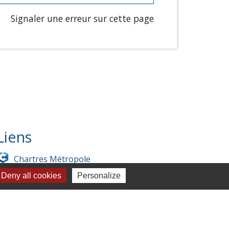
Signaler une erreur sur cette page
Liens
Chartres Métropole
Deny all cookies
Personalize
Conseil Départemental
Préfecture d'Eure-et-Loir
Filibus