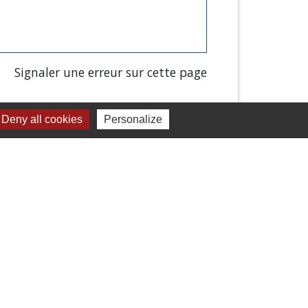
Signaler une erreur sur cette page
Deny all cookies
Personalize
Liens
Chartres Métropole
Conseil Départemental