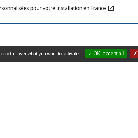
rsonnalisées pour votre installation en France
open_in_new
 control over what you want to activate
OK, accept all