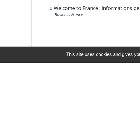
Welcome to France : informations pe
Business France
This site uses cookies and gives you
Horaires/Contacts
Commune de Barjouville
1, rue Jean Moulin
28630 Barjouville - FRANCE