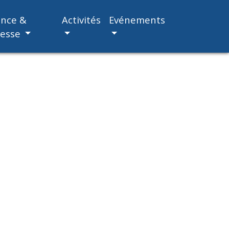
ance &
Activités
Evénements
nesse