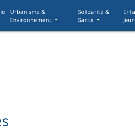
ie
Urbanisme &
Solidarité &
Enf
Environnement
Santé
Jeu
es