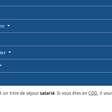
nir
ier
ré un titre de séjour
salarié
. Si vous êtes en
CDD
, il vo