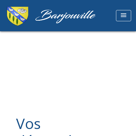
menu
Vos