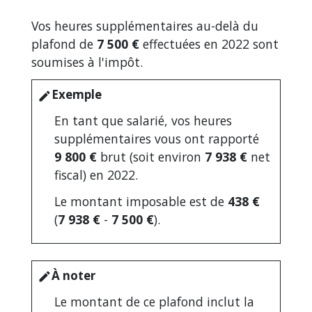
Vos heures supplémentaires au-delà du
plafond de
7 500 €
effectuées en 2022 sont
soumises à l'impôt.
Exemple
edit
En tant que salarié, vos heures
supplémentaires vous ont rapporté
9 800 €
brut (soit environ
7 938 €
net
fiscal) en 2022.
Le montant imposable est de
438 €
(
7 938 €
-
7 500 €
).
À noter
edit
Le montant de ce plafond inclut la