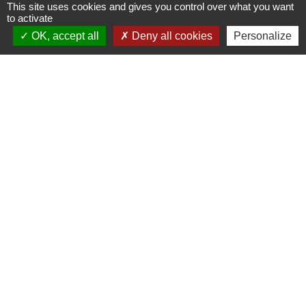
This site uses cookies and gives you control over what you want
to activate
OK, accept all
Deny all cookies
Personalize
Horaires/Contacts
Commune de Barjouville
1, rue Jean Moulin
28630 Barjouville - FRANCE
+33 2 37 34 30 04
Contact par formulaire
Liens
Chartres Métropole
Conseil Départemental
Préfecture d'Eure-et-Loir