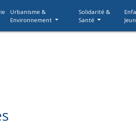
ie
Urbanisme &
Solidarité &
Enf
Environnement
Santé
Jeu
es