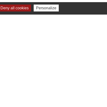
Deny all cookies
Personalize
Liens
Chartres Métropole
Conseil Départemental
Préfecture d'Eure-et-Loir
Filibus
Service-public