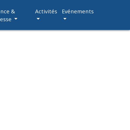
ance &
Activités
Evénements
nesse