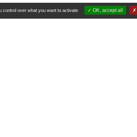
 control over what you want to activate
OK, accept all
-
-
-
ité
Accessibilité
Plan du site
Gestion des cookies