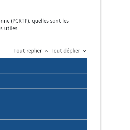
nne (PCRTP), quelles sont les
 utiles.
Tout replier
Tout déplier
keyboard_arrow_up
keyboard_arrow_down