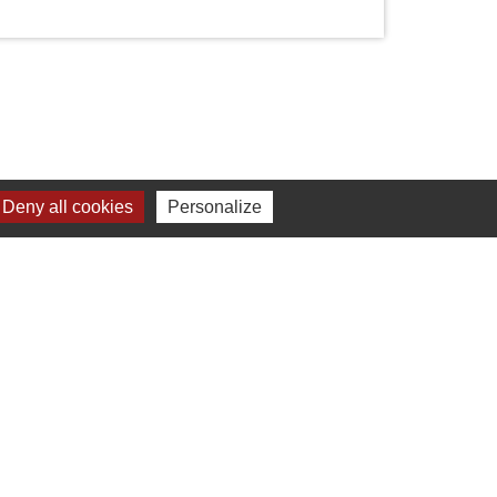
Deny all cookies
Personalize
Liens
Chartres Métropole
Conseil Départemental
Préfecture d'Eure-et-Loir
Filibus
Service-public