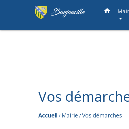
home
Mair
Vos démarch
Accueil
Mairie
Vos démarches
/
/