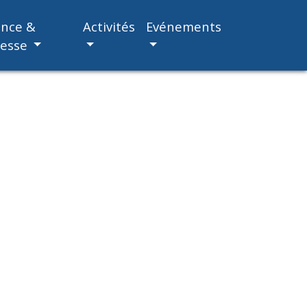
ance &
Activités
Evénements
nesse