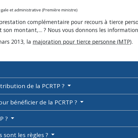
légale et administrative (Première ministre)
 prestation complémentaire pour recours à tierce perso
st son montant,... ? Nous vous donnons les informations
ars 2013, la
majoration pour tierce personne (MTP)
.
ttribution de la PCRTP ?
our bénéficier de la PCRTP ?
TP ?
 sont les règles ?