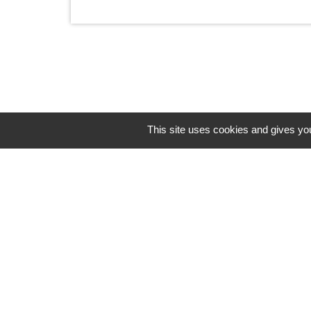
This site uses cookies and gives you
Horaires/Contacts
Commune de Barjouville
1, rue Jean Moulin
28630 Barjouville - FRANCE
+33 2 37 34 30 04
Contact par formulaire