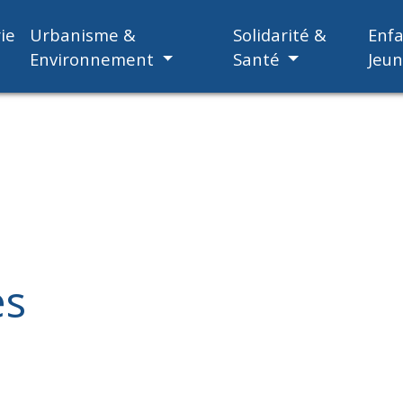
ie
Urbanisme &
Solidarité &
Enf
Environnement
Santé
Jeu
es