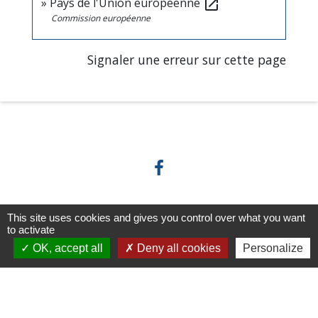
Pays de l'Union européenne
open_in_new
Commission européenne
Signaler une erreur sur cette page
Horaires/Contacts
This site uses cookies and gives you control over what you want
to activate
OK, accept all
Deny all cookies
Personalize
Commune de Barjouville
1, rue Jean Moulin
28630 Barjouville - FRANCE
+33 2 37 34 30 04