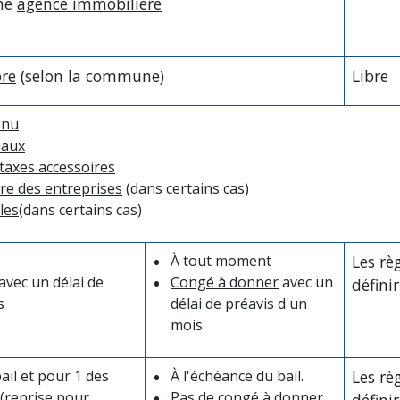
ne
agence immobilière
bre
(selon la commune)
Libre
enu
iaux
taxes accessoires
ère des entreprises
(dans certains cas)
les
(dans certains cas)
À tout moment
Les rè
avec un délai de
Congé à donner
avec un
défini
s
délai de préavis d'un
mois
ail et pour 1 des
À l'échéance du bail.
Les rè
 (reprise pour
Pas de congé à donner
défini