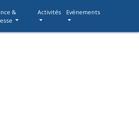
ance &
Activités
Evénements
nesse