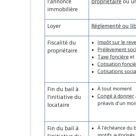
l'annonce
propriétaire
ou u
immobilière
Loyer
Réglementé ou li
Fiscalité du
Impôt sur le rev
Prélèvement soc
propriétaire
Taxe foncière
et
Cotisation fonci
Cotisations socia
Fin du bail à
À tout moment
Congé à donner
l'initiative du
préavis d'un moi
locataire
Fin du bail à
À l'échéance du b
motifs autorisés
l'initiative du