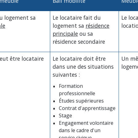
 meublé
Bail mobilité
Meubl
 du logement sa
Le locataire fait du
Le loc
ale
logement sa
résidence
locati
principale
ou sa
résidence secondaire
ut être locataire
Le locataire doit être
Un mêm
dans une des situations
logeme
suivantes :
Formation
professionnelle
Études supérieures
Contrat d'apprentissage
Stage
Engagement volontaire
dans le cadre d'un
service civique