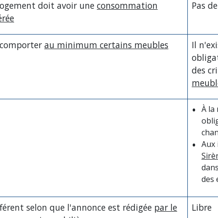
 logement doit avoir une
consommation
Pas de
érée
 comporter
au minimum certains meubles
Il n'e
obliga
des cr
meublé
À la
obli
chan
Aux 
Sirè
dans
des 
férent selon que l'annonce est rédigée
par le
Libre