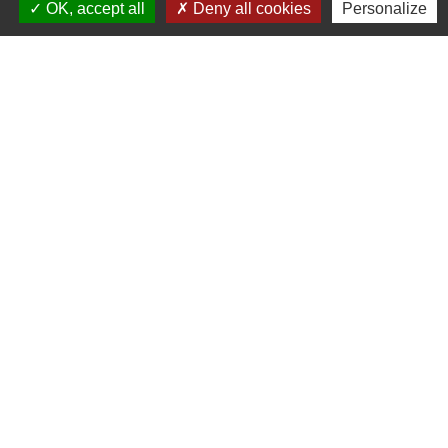
OK, accept all
Deny all cookies
Personalize
Transports - Mobilité
Signaler une erreur sur cette page
Horaires/Contacts
Commune de Barjouville
1, rue Jean Moulin
28630 Barjouville - FRANCE
+33 2 37 34 30 04