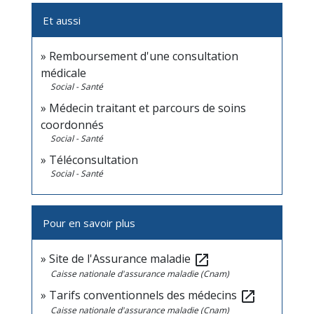
Et aussi
Remboursement d'une consultation
médicale
Social - Santé
Médecin traitant et parcours de soins
coordonnés
Social - Santé
Téléconsultation
Social - Santé
Pour en savoir plus
Site de l'Assurance maladie
open_in_new
Caisse nationale d'assurance maladie (Cnam)
Tarifs conventionnels des médecins
open_in_new
Caisse nationale d'assurance maladie (Cnam)