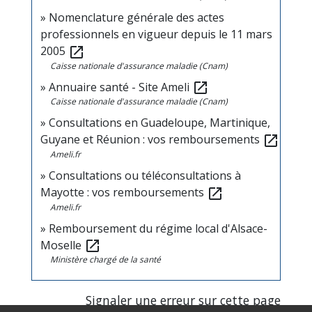
Nomenclature générale des actes
professionnels en vigueur depuis le 11 mars
2005
open_in_new
Caisse nationale d'assurance maladie (Cnam)
Annuaire santé - Site Ameli
open_in_new
Caisse nationale d'assurance maladie (Cnam)
Consultations en Guadeloupe, Martinique,
Guyane et Réunion : vos remboursements
open_in_new
Ameli.fr
Consultations ou téléconsultations à
Mayotte : vos remboursements
open_in_new
Ameli.fr
Remboursement du régime local d'Alsace-
Moselle
open_in_new
Ministère chargé de la santé
Signaler une erreur sur cette page