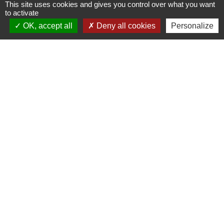
This site uses cookies and gives you control over what you want
to activate
OK, accept all
Deny all cookies
Personalize
Horaires/Contacts
Commune de Barjouville
1, rue Jean Moulin
28630 Barjouville - FRANCE
+33 2 37 34 30 04
Contact par formulaire