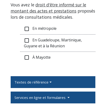
Vous avez le
droit d'être informé sur le
montant des actes et prestations
proposés
lors de consultations médicales.
En métropole
check_box_outline_blank
En Guadeloupe, Martinique,
check_box_outline_blank
Guyane et à la Réunion
À Mayotte
check_box_outline_blank
Textes de référence
Services en ligne et formulaires