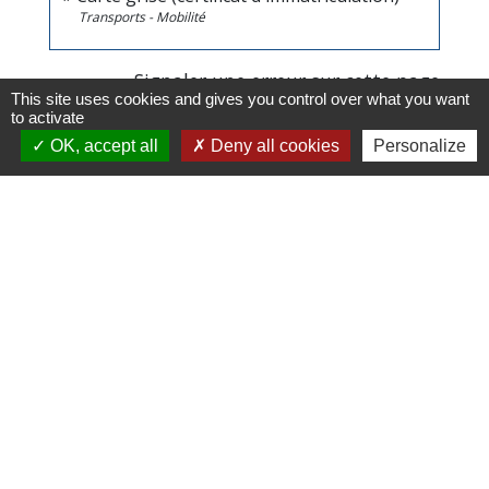
Transports - Mobilité
Signaler une erreur sur cette page
This site uses cookies and gives you control over what you want
to activate
OK, accept all
Deny all cookies
Personalize
Horaires/Contacts
Commune de Barjouville
1, rue Jean Moulin
28630 Barjouville - FRANCE
+33 2 37 34 30 04