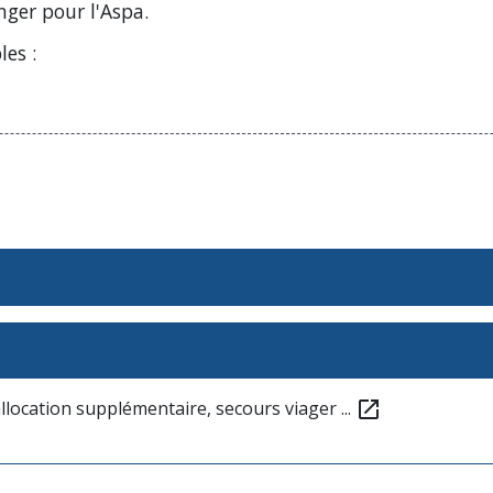
ger pour l'Aspa.
les :
llocation supplémentaire, secours viager ...
open_in_new