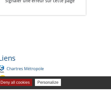
Signaler une erreur sur cette page
Liens
Chartres Métropole
Conseil Départemental
Deny all cookies
Personalize
Préfecture d'Eure-et-Loir
Filibus