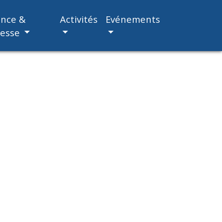
ance &
Activités
Evénements
nesse