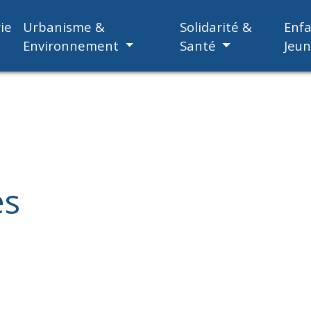
ie
Urbanisme &
Solidarité &
Enf
Environnement
Santé
Jeu
es