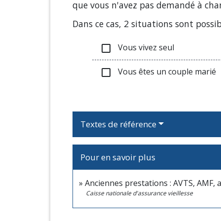
que vous n'avez pas demandé à chan
Dans ce cas, 2 situations sont possib
Vous vivez seul
check_box_outline_blank
Vous êtes un couple marié
check_box_outline_blank
Textes de référence
Pour en savoir plus
Anciennes prestations : AVTS, AMF, a
Caisse nationale d'assurance vieillesse