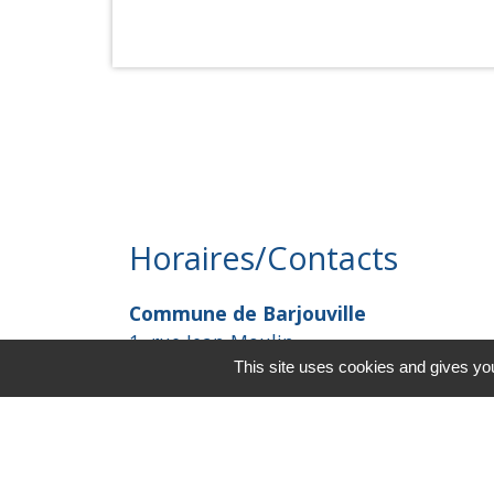
Horaires/Contacts
Commune de Barjouville
1, rue Jean Moulin
This site uses cookies and gives you
28630 Barjouville - FRANCE
+33 2 37 34 30 04
Contact par formulaire